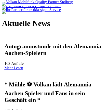
A
k
t
u
e
l
l
e
N
e
w
s
Autogrammstunde mit den Alemannia-
Aachen-Spielern
103 Aufrufe
Mehr Lesen
* Mühle ⚽ Volkan lädt Alemannia
Aachen Spieler und Fans in sein
Geschäft ein *