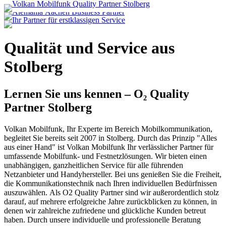
Q
u
a
l
i
t
ä
t
u
n
d
S
e
r
v
i
c
e
a
u
s
S
t
o
l
b
e
r
g
Lernen Sie uns kennen – O₂ Quality
Partner Stolberg
Volkan Mobilfunk, Ihr Experte im Bereich Mobilkommunikation,
begleitet Sie bereits seit 2007 in Stolberg. Durch das Prinzip "Alles
aus einer Hand" ist Volkan Mobilfunk Ihr verlässlicher Partner für
umfassende Mobilfunk- und Festnetzlösungen. Wir bieten einen
unabhängigen, ganzheitlichen Service für alle führenden
Netzanbieter und Handyhersteller. Bei uns genießen Sie die Freiheit,
die Kommunikationstechnik nach Ihren individuellen Bedürfnissen
auszuwählen. Als O2 Quality Partner sind wir außerordentlich stolz
darauf, auf mehrere erfolgreiche Jahre zurückblicken zu können, in
denen wir zahlreiche zufriedene und glückliche Kunden betreut
haben. Durch unsere individuelle und professionelle Beratung